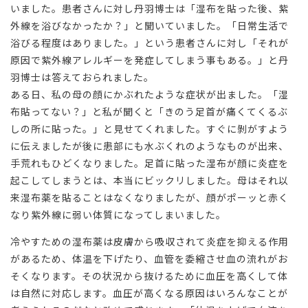
いました。患者さんに対し丹羽博士は「湿布を貼った後、紫
外線を浴びなかったか？」と聞いていました。「日常生活で
浴びる程度はありました。」という患者さんに対し「それが
原因で紫外線アレルギーを発症してしまう事もある。」と丹
羽博士は答えておられました。
ある日、私の母の顔にかぶれたような症状が出ました。「湿
布貼ってない？」と私が聞くと「きのう足首が痛くてくるぶ
しの所に貼った。」と見せてくれました。すぐに剝がすよう
に伝えましたが後に患部にも水ぶくれのようなものが出来、
手荒れもひどくなりました。足首に貼った湿布が顔に炎症を
起こしてしまうとは、本当にビックリしました。母はそれ以
来湿布薬を貼ることはなくなりましたが、顔がポーッと赤く
なり紫外線に弱い体質になってしまいました。
冷やすための湿布薬は皮膚から吸収されて炎症を抑える作用
があるため、体温を下げたり、血管を委縮させ血の流れがお
そくなります。その状況から抜けるために血圧を高くして体
は自然に対応します。血圧が高くなる原因はいろんなことが