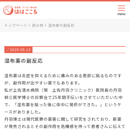
メニ
トップページ
>
読み物
>
湿布薬の副反応
／2025.05.13
湿布薬の副反応
湿布薬は炎症を抑えるために痛みのある患部に貼るものです
が、副作用が出やすい薬でもあります。
私が土佐清水病院（現 土佐丹羽クリニック）医院長の丹羽
耕三医学博士の診察会で25年間手伝いをさせていただいた中
で、「湿布薬を貼った後に体中に発疹ができた。」というケ
ースがありました。
丹羽博士は現代医寮の薬害に関して研究をされており、新薬
が発売されるとその副作用を危機感を持って患者さんに伝えて