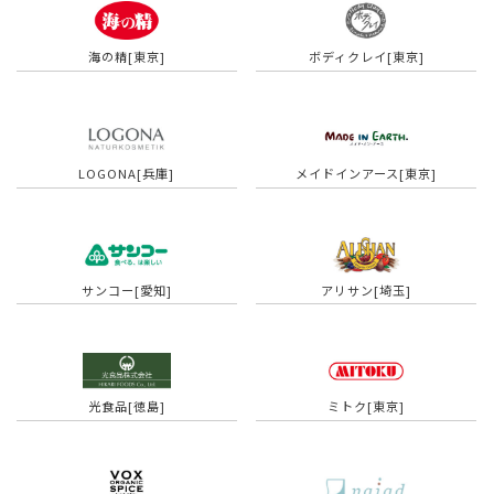
海の精[東京]
ボディクレイ[東京]
LOGONA[兵庫]
メイドインアース[東京]
サンコー[愛知]
アリサン[埼玉]
光食品[徳島]
ミトク[東京]