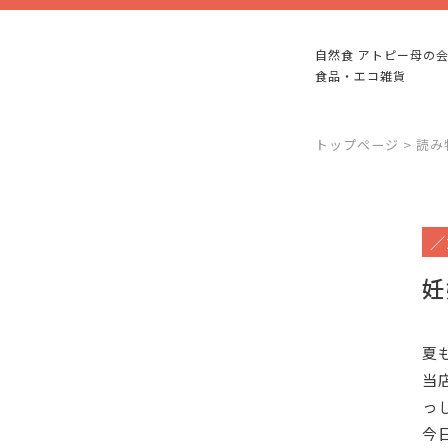
自然食 アトピー母の会
食品・エコ雑貨
トップページ
>
読み
／2
妊
夏
当
っ
今