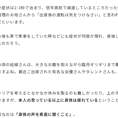
い症状は2-3秒で治まり、信号直前で減速しているところだっ
義理のお母さんから「出産後の運転は気をつけなさい」と言わ
だといいます。
の後も家で家事をしていた時などにも症状が何度か現れ、産後
たのだそう。
の頃の妊婦さんは、大きなお腹を抱えながら臨月ギリギリまで
ますよね。最近ご出産された有名な女優さんやタレントさんも
。
ャリアを考えるとなかなか休みを取るのも難しかったり、上の
りますが、
本人の思っている以上に身体は疲れている
というこ
切なのは
「身体の声を素直に聞くこと」
。