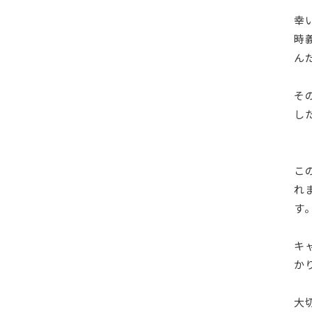
幸
時
ん
そ
し
こ
れ
す
キ
か
大