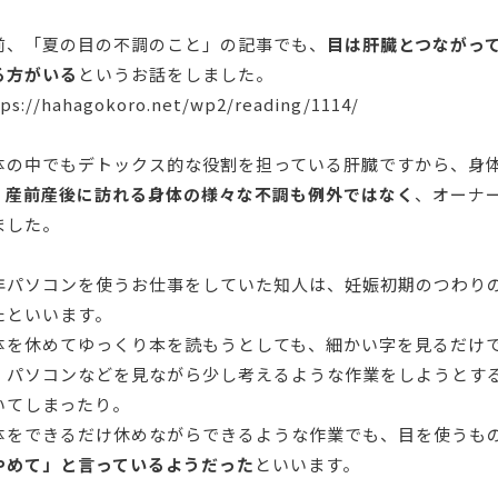
前、「夏の目の不調のこと」の記事でも、
目は肝臓とつながっ
る方がいる
というお話をしました。
tps://hahagokoro.net/wp2/reading/1114/
体の中でもデトックス的な役割を担っている肝臓ですから、身
。
産前産後に訪れる身体の様々な不調も例外ではなく
、オーナ
ました。
年パソコンを使うお仕事をしていた知人は、妊娠初期のつわり
たといいます。
体を休めてゆっくり本を読もうとしても、細かい字を見るだけ
。パソコンなどを見ながら少し考えるような作業をしようとする
いてしまったり。
体をできるだけ休めながらできるような作業でも、目を使うも
やめて」と言っているようだった
といいます。