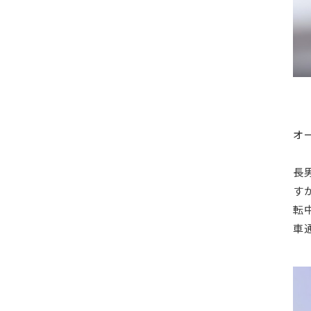
オ
長
す
転
車