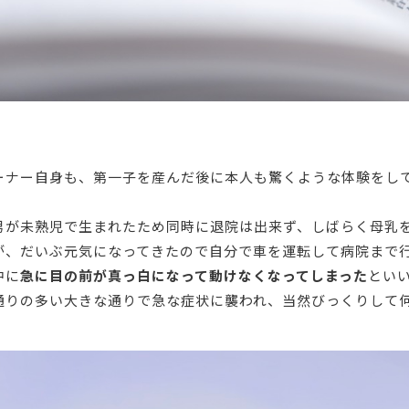
ーナー自身も、第一子を産んだ後に本人も驚くような体験をし
男が未熟児で生まれたため同時に退院は出来ず、しばらく母乳
が、だいぶ元気になってきたので自分で車を運転して病院まで
中に
急に目の前が真っ白になって動けなくなってしまった
とい
通りの多い大きな通りで急な症状に襲われ、当然びっくりして