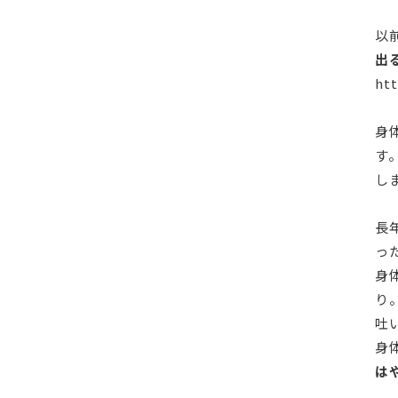
以
出
ht
身
す
し
長
っ
身
り
吐
身
は