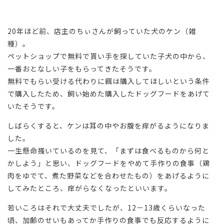
20年ほど前、店主のちぃさんが飼っていた犬のケン（雑
種）。
ペットショップで無料で貰い手を探していた子犬の中から、
一番おとなしい子をもらってきたそうです。
無料でもらい受ける代わりに餌は購入してほしいという条件
で購入したため、飼い始めた購入したドッグフードをあげて
いたそうです。
しばらくすると、ケンは耳の中やお腹を痒がるようになりま
した。
一生懸命搔いているのを見て、「まずは食べるものから何と
かしよう」と思い、ドッグフードをやめて手作りの食事（鶏
肉をゆでて、煮た野菜などを合わせたもの）をあげるように
してみたところ、痒がらなくなったといいます。
若いころはそれで大丈夫でしたが、12－13歳くらいなった
頃、加齢のせいもあってか手作りの食事でも反応するように